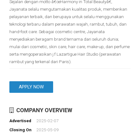
Sejalan dengan motto â€œHarmony in Total Beautyâ€,
Jayanata selalu mengutamakan kualitas produk, memberikan
pelayanan terbaik, dan berupaya untuk selalu menggunakan
teknologi terbaru dalam perawatan wajah, rambut, tubuh, dan
hand-foot care. Sebagai cosmetic centre, Jayanata
menyediakan beragam brand ternama dari seluruh dunia;
mulai dari cosmetic, skin care, hair care, make-up, dan perfume
serta mengoperasikan j.f Lazartigue Hair Studio (perawatan
rambut yang terkenal dari Paris).
COMPANY OVERVIEW
Advertised
2025-02-07
Closing On
2025-05-09