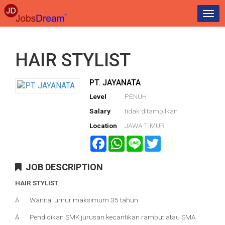
Togg
navi
HAIR STYLIST
PT. JAYANATA
Level
PENUH
Salary
tidak ditampilkan
Location
JAWA TIMUR
Facebook
WhatsApp
Line
Twitter
JOB DESCRIPTION
HAIR STYLIST
Â· Wanita, umur maksimum 35 tahun
Â· Pendidikan SMK jurusan kecantikan rambut atau SMA