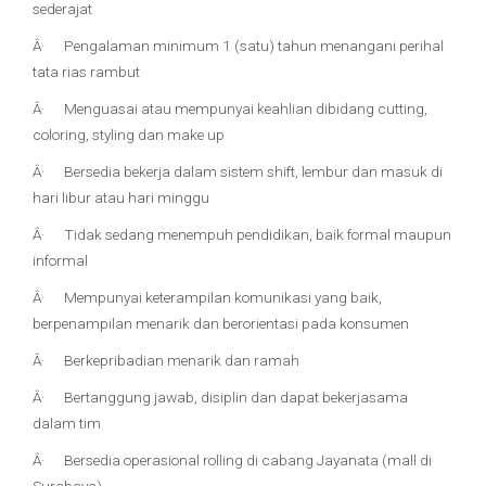
sederajat
Â· Pengalaman minimum 1 (satu) tahun menangani perihal
tata rias rambut
Â· Menguasai atau mempunyai keahlian dibidang cutting,
coloring, styling dan make up
Â· Bersedia bekerja dalam sistem shift, lembur dan masuk di
hari libur atau hari minggu
Â· Tidak sedang menempuh pendidikan, baik formal maupun
informal
Â· Mempunyai keterampilan komunikasi yang baik,
berpenampilan menarik dan berorientasi pada konsumen
Â· Berkepribadian menarik dan ramah
Â· Bertanggung jawab, disiplin dan dapat bekerjasama
dalam tim
Â· Bersedia operasional rolling di cabang Jayanata (mall di
Surabaya)