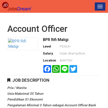
Togg
navi
Account Officer
BPR Rifi Maligi
Level
PENUH
Salary
tidak ditampilkan
Location
BANTEN
Facebook
WhatsApp
Line
Twitter
JOB DESCRIPTION
Pria / Wanita
Usia Maksimal 35 Tahun
Pendidikan S1 Ekonomi
Pengalaman Minimal 3 Tahun sebagai Account Officer Bank